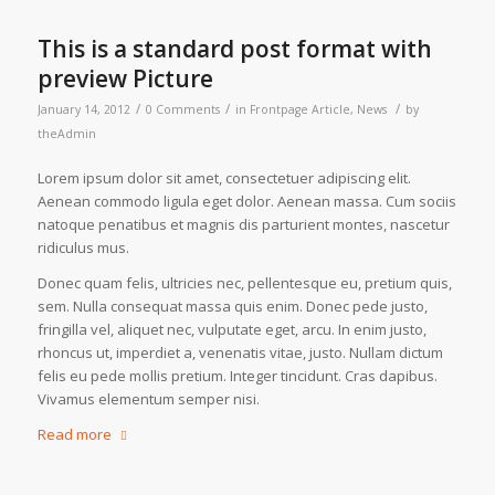
This is a standard post format with
preview Picture
/
/
/
January 14, 2012
0 Comments
in
Frontpage Article
,
News
by
theAdmin
Lorem ipsum dolor sit amet, consectetuer adipiscing elit.
Aenean commodo ligula eget dolor. Aenean massa. Cum sociis
natoque penatibus et magnis dis parturient montes, nascetur
ridiculus mus.
Donec quam felis, ultricies nec, pellentesque eu, pretium quis,
sem. Nulla consequat massa quis enim. Donec pede justo,
fringilla vel, aliquet nec, vulputate eget, arcu. In enim justo,
rhoncus ut, imperdiet a, venenatis vitae, justo. Nullam dictum
felis eu pede mollis pretium. Integer tincidunt. Cras dapibus.
Vivamus elementum semper nisi.
Read more